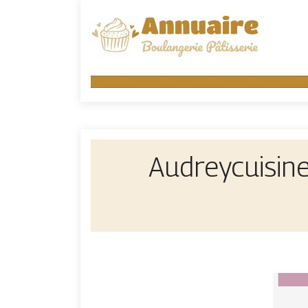
Aud­rey­cuisi­